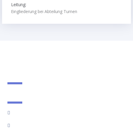
Leitung:
Eingliederung bei Abteilung Turnen
Horstsportverein 1950 Landau e.V.
Stettiner Straße 10, 76829 Landau i.d. Pfalz
info@hsv-landau.de