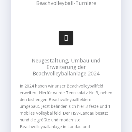
Beachvolleyball-Turniere
I
n
s
t
Neugestaltung, Umbau und
a
Erweiterung der
g
Beachvolleyballanlage 2024
r
a
In 2024 haben wir unser Beachvolleyballfeld
m
erweitert. Hierfür wurde Tennisplatz Nr. 3, neben
den bisherigen Beachvolleyballfeldern
umgebaut. Jetzt befinden sich hier 3 feste und 1
mobiles Volleyballfeld. Der HSV-Landau besitzt
nund die größte und modernste
Beachvolleyballanlage in Landau und