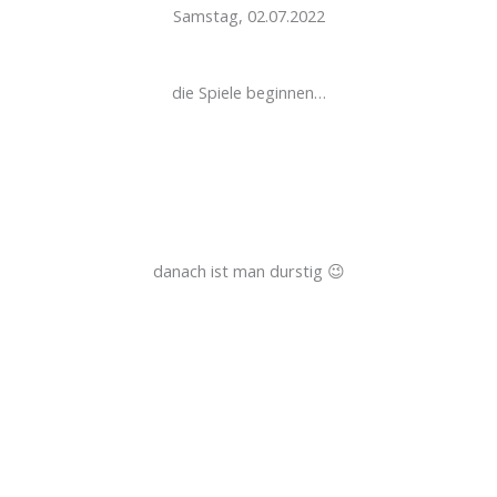
Samstag, 02.07.2022
die Spiele beginnen…
danach ist man durstig 😉
Horstsportverein 1950 Landau e.V.