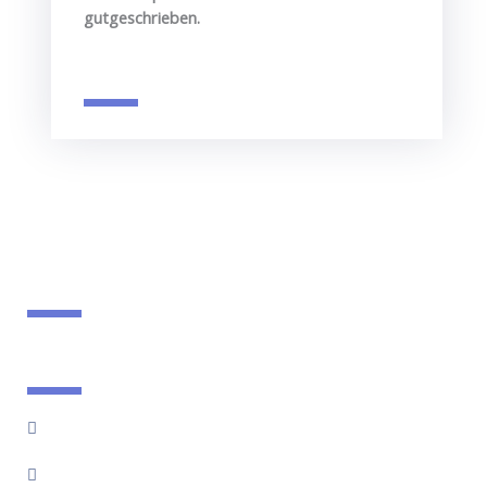
gutgeschrieben.
Horstsportverein 1950 Landau e.V.
Stettiner Straße 10, 76829 Landau i.d. Pfalz
info@hsv-landau.de