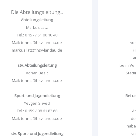
Die Abteilungsleitung...
Abteilungsleitung
Markus Latz
Tel.: 0 157 / 51 06 10 48
Mail: tennis@hsv-landau.de
von
markus.latz@hsv-landau.de
(
a
stv. Abteilungsleitung
beim Ve
Adnan Besic
Stett
Mail: tennis@hsv-landau.de
Sport- und Jugendleitung
Bei u
Yevgen Shved
Tel.: 0 159 / 08 61 82 68
A
Mail: tennis@hsv-landau.de
de
habe
stv. Sport- und Jugendleitung
vo