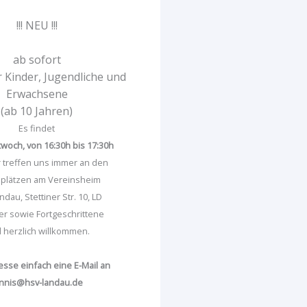
!!! NEU !!!
ab sofort
r Kinder, Jugendliche und
Erwachsene
(ab 10 Jahren)
Es findet
twoch, von 16:30h bis 17:30h
ir treffen uns immer an den
splätzen am Vereinsheim
dau, Stettiner Str. 10, LD
r sowie Fortgeschrittene
d herzlich willkommen.
resse einfach eine E-Mail an
nnis@hsv-landau.de