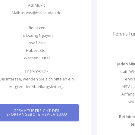
Adi Mukic
Mail: tennis@hsv-landau.de
Beisitzer
Tennis fü
Tu Dzung Nguyen
Josef Zink
Hubert Stoll
Werner Gettel
jeden Mit
Interesse?
statt. W
Bei Intersse, wenden Sie sich bitte an ein
Tenni
Mitglied der Abteilungsleitung.
HSV Lan
Anfänge
sin
GESAMTÜBERSICHT DER
SPORTANGEBOTE HSV-LANDAU
Bei Inte
te