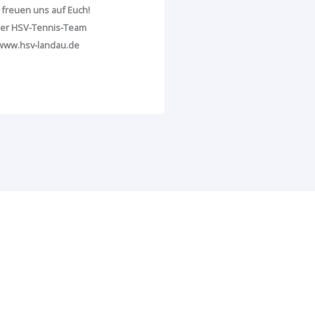
 freuen uns auf Euch!
er HSV-Tennis-Team
www.hsv-landau.de
andau e.V.
 Landau i.d. Pfalz