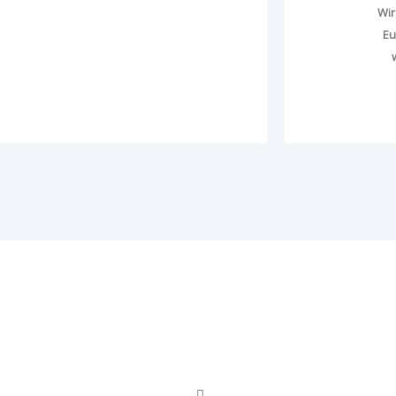
Wir
Eu
Horstsportverein 1950 L
Stettiner Straße 10, 76829